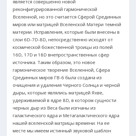
является совершенно новой
реконфигурированной гармонической
Вселенной, но это считается Сферой Срединных
миров или матрицей Вселенской Матери темной
материи. Исправления, которые были внесены в
слои 6D-7D-8D, непосредственно исходят от
космической божественной троицы из полей
16D, 17D и 18D внепространственных сфер
источника. Таким образом, это новое
гармоническое творение Вселенной, Сфера
Срединных миров ГВ-6 была создана из
очищения и удаления Черного Солнца и черной
дыры, которые являлись матрицей Яхве,
удерживаемой в ядре 8D, в котором сущности
черных дыр из Веса были изгнаны из
галактического ядра и Метагалактического ядра
нашей вселенской матрицы времени. На ее
месте мы имеем истинный звуковой шаблон