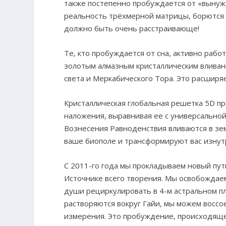
также постепенно пробуждается от «вынужд
реальность трёхмерной матрицы, борются з
должно быть очень расстраивающе!
Те, кто пробуждается от сна, активно раб
золотым алмазным кристаллическим вливан
света и Меркабического Тора. Это расширя
Кристаллическая глобальная решетка 5D 
наложения, выравнивая ее с универсальной
Вознесения Равноденствия вливаются в зе
ваше биополе и трансформируют вас изнут
С 2011-го года мы прокладываем новый пут
Источнике всего творения. Мы освобождае
души рециркулировать в 4-м астральном п
растворяются вокруг Гайи, мы можем восс
измерения. Это пробуждение, происходяще