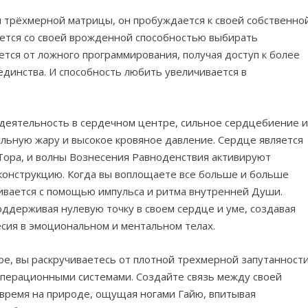
и трёхмерной матрицы, он пробуждается к своей собственно
ется со своей врожденной способностью выбирать
тся от ложного программирования, получая доступ к более
единства. И способность любить увеличивается в
деятельность в сердечном центре, сильное сердцебиение 
ильную жару и высокое кровяное давление. Сердце является
ора, и волны Вознесения Равноденствия активируют
конструкцию. Когда вы воплощаете все больше и больше
ивается с помощью импульса и ритма внутренней Души.
ддерживая нулевую точку в своем сердце и уме, создавая
есия в эмоциональном и ментальном телах.
, вы раскручиваетесь от плотной трехмерной запутанност
операционными системами. Создайте связь между своей
время на природе, ощущая ногами Гайю, впитывая