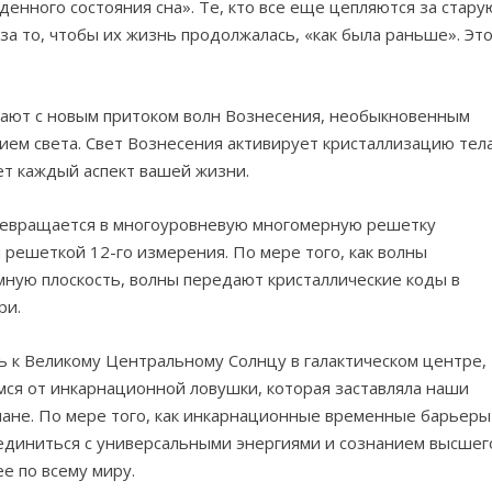
енного состояния сна». Те, кто все еще цепляются за стару
а то, чтобы их жизнь продолжалась, «как была раньше». Эт
отают с новым притоком волн Вознесения, необыкновенным
ием света. Свет Вознесения активирует кристаллизацию тел
ет каждый аспект вашей жизни.
превращается в многоуровневую многомерную решетку
 решеткой 12-го измерения. По мере того, как волны
мную плоскость, волны передают кристаллические коды в
ри.
ь к Великому Центральному Солнцу в галактическом центре,
мся от инкарнационной ловушки, которая заставляла наши
лане. По мере того, как инкарнационные временные барьеры
оединиться с универсальными энергиями и сознанием высшег
е по всему миру.