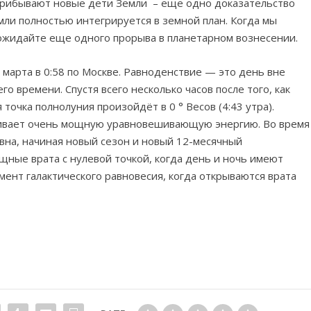
 прибывают новые дети Земли – еще одно доказательство
мли полностью интегрируется в земной план. Когда мы
ожидайте еще одного прорыва в планетарном вознесении.
 марта в 0:58 по Москве. Равноденствие — это день вне
о времени. Спустя всего несколько часов после того, как
точка полнолуния произойдёт в 0 ° Весов (4:43 утра).
ечивает очень мощную уравновешивающую энергию. Во время
вна, начиная новый сезон и новый 12-месячный
ощные врата с нулевой точкой, когда день и ночь имеют
ент галактического равновесия, когда открываются врата