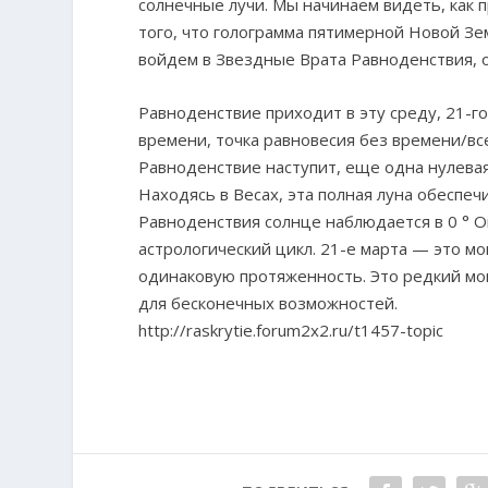
солнечные лучи. Мы начинаем видеть, как
того, что голограмма пятимерной Новой Зе
войдем в Звездные Врата Равноденствия, 
Равноденствие приходит в эту среду, 21-го
времени, точка равновесия без времени/всег
Равноденствие наступит, еще одна нулевая 
Находясь в Весах, эта полная луна обесп
Равноденствия солнце наблюдается в 0 ° О
астрологический цикл. 21-е марта — это м
одинаковую протяженность. Это редкий мом
для бесконечных возможностей.
http://raskrytie.forum2x2.ru/t1457-topic