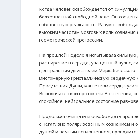
Когда человек освобождается от симуляци
божественной свободной воле. Он соединя
собственную реальность. Разум освобождае
высоким частотам мозговых волн сознания 
геометрической прогрессии.
На прошлой неделе я испытывала сильную 
расширение в сердце, учащенный пульс, с
центральным двигателем Меркабического Т
многомерную кристаллическую сердечную 
Присутствия Души, магнетизм сердца усил
Выполняйте свои протоколы Вознесения, по
спокойное, нейтральное состояние равнов
Продолжая очищать и освобождать прошлое
с негативно поляризованным сознанием и 
душой и земным воплощением, проводите 