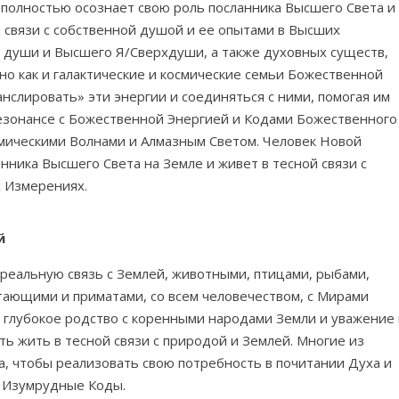
 полностью осознает свою роль посланника Высшего Света и
 связи с собственной душой и ее опытами в Высших
 души и Высшего Я/Сверхдуши, а также духовных существ,
о как и галактические и космические семьи Божественной
нслировать» эти энергии и соединяться с ними, помогая им
резонансе с Божественной Энергией и Кодами Божественного
смическими Волнами и Алмазным Светом. Человек Новой
нника Высшего Света на Земле и живет в тесной связи с
 Измерениях.
й
реальную связь с Землей, животными, птицами, рыбами,
тающими и приматами, со всем человечеством, с Мирами
 глубокое родство с коренными народами Земли и уважение 
ть жить в тесной связи с природой и Землей. Многие из
 чтобы реализовать свою потребность в почитании Духа и
 Изумрудные Коды.