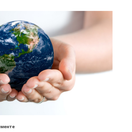
оменте