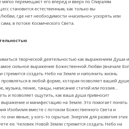
е мягко перемещают его вперед и вверх по Спиралям
есс становится естественным, как только вы
 Любви, где нет необходимости «насильно» ускорять или
ама, в потоке Космического Света.
ятельностью
ниматься творческой деятельностью как выражением Души 
 самое сильное выражение Божественной Любви (вначале Бо
и стремится создать Небо на Земле и наполнить жизнь
т проявляться в любой форме, которая позволяет вашей душ
ие, музыка, пение, танцы, написание статей или поэзия…
еть и позволяет ощутить, как ваша душа привносит
 выражение и манифестацию на Земле. Это помогает понять
ия Изобилия вместе с потоком Божественного Света и
то они явные, у кого-то скрытые. Энергия для развития этих
зуете ее. Человек Новой Земли стремится создать Небо на