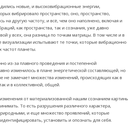
дились новые, и высоковибрационные энергии,
торых вибрировало пространство, оно, пространство,
ь на другую частоту, и всё, чем оно наполнено, включая и
раций, как пространства, так и сознания, уже давно
вой у всех, она разница по точкам матрицы. В том числе и в
е визуализации испытывают те точки, которые вибрационно
х частот планеты.
нно из-за плавного проведения и постепенной
авно изменилось в плане энергетической составляющей, но
ние не замечает множества изменений, происходящих как в
ак и в коллективной, общей.
а изменения от материализованной нашим сознанием картин
ринимать. То есть разрушения различного характера,
природными, и еще множество проявлений, которые
 идентифицировать, установить и опознать для себя.