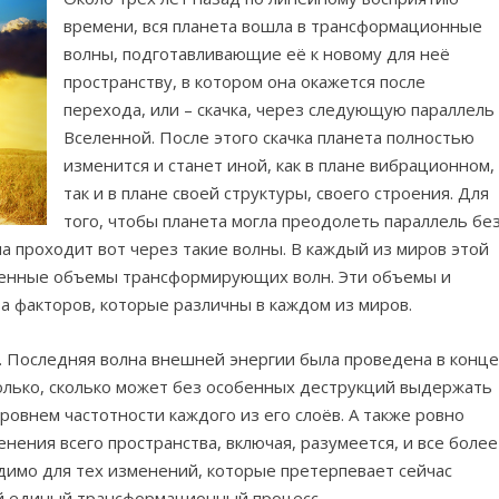
времени, вся планета вошла в трансформационные
волны, подготавливающие её к новому для неё
пространству, в котором она окажется после
перехода, или – скачка, через следующую параллель
Вселенной. После этого скачка планета полностью
изменится и станет иной, как в плане вибрационном,
так и в плане своей структуры, своего строения. Для
того, чтобы планета могла преодолеть параллель бе
 проходит вот через такие волны. В каждый из миров этой
ленные объемы трансформирующих волн. Эти объемы и
ва факторов, которые различны в каждом из миров.
 Последняя волна внешней энергии была проведена в конц
только, сколько может без особенных деструкций выдержать
уровнем частотности каждого из его слоёв. А также ровно
нения всего пространства, включая, разумеется, и все более
димо для тех изменений, которые претерпевает сейчас
бой единый трансформационный процесс.