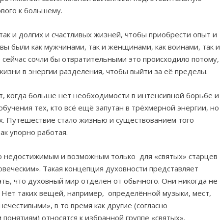
ового к большему.
так и долгих и счастливых жизней, чтобы приобрести опыт и
вы были как мужчинами, так и женщинами, как воинами, так 
 сейчас сочли бы отвратительными это происходило потому,
жизни в энергии разделения, чтобы выйти за её пределы.
т, когда больше нет необходимости в интенсивной борьбе и
 обучения тех, кто всё ещё запутан в трёхмерной энергии, но
их. Путешествие стало жизнью и существованием того
так упорно работая.
то недостижимым и возможным только для «святых» старцев
ловеческим». Такая концепция духовности представляет
ать, что духовный мир отделён от обычного. Они никогда не
 Нет таких вещей, например, определённой музыки, мест,
нечестивыми», в то время как другие (согласно
 понятиям) относятся к избранной группе «святых».