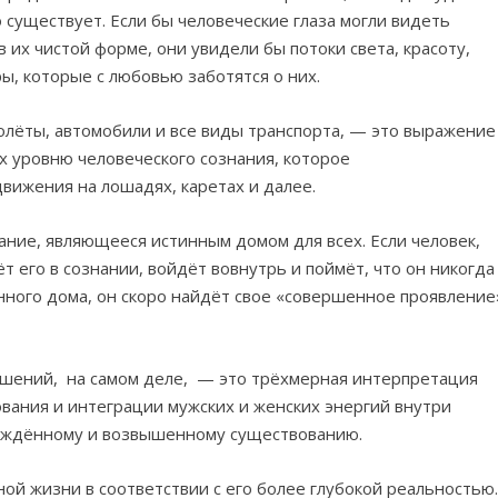
 существует. Если бы человеческие глаза могли видеть
в их чистой форме, они увидели бы потоки света, красоту,
ы, которые с любовью заботятся о них.
лёты, автомобили и все виды транспорта, — это выражение
 уровню человеческого сознания, которое
ижения на лошадях, каретах и далее.
ние, являющееся истинным домом для всех. Если человек,
 его в сознании, войдёт вовнутрь и поймёт, что он никогда
нного дома, он скоро найдёт свое «совершенное проявление
ошений, на самом деле, — это трёхмерная интерпретация
ования и интеграции мужских и женских энергий внутри
уждённому и возвышенному существованию.
й жизни в соответствии с его более глубокой реальностью