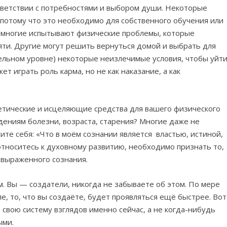
тветствии с потребностями и выбором души. Некоторые
 потому что это необходимо для собственного обучения или
 многие испытывают физические проблемы, которые
ти. Другие могут решить вернуться домой и выбрать для
ельном уровне) некоторые неизлечимые условия, чтобы уйти
т играть роль карма, но не как наказание, а как
тические и исцеляющие средства для вашего физического
дениям болезни, возраста, старения? Многие даже не
ите себя: «Что в моём сознании является властью, истиной,
относитесь к духовному развитию, необходимо признать то,
евыраженного сознания.
. Вы — создатели, никогда не забываете об этом. По мере
е, то, что вы создаёте, будет проявляться ещё быстрее. Вот
 свою систему взглядов именно сейчас, а не когда-нибудь
ыми.