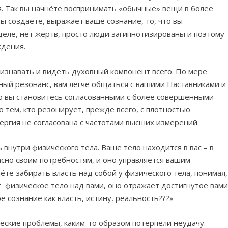
. Так вы начнёте воспринимать «обычные» вещи в более
вы создаёте, выражает ваше сознание, то, что вы
деле, нет жертв, просто люди загипнотизированы и поэтому
ждения.
ризнавать и видеть духовный компонент всего. По мере
ный резонанс, вам легче общаться с вашими Наставниками и
о вы становитесь согласованными с более совершенными
 тем, кто резонирует, прежде всего, с плотностью
ергия не согласована с частотами высших измерений.
ь внутри физического тела. Ваше тело находится в вас – в
асно своим потребностям, и оно управляется вашим
ёте забирать власть над собой у физического тела, понимая,
ет физическое тело над вами, оно отражает достигнутое вам
 сознание как власть, истину, реальность???»
ические проблемы, каким-то образом потерпели неудачу.