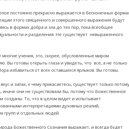
Целое постоянно прекрасно выражается в бесконечных форма
тации этого священного и совершенного выражения будут
яясь в формах добра и зла до тех пор, пока всеобщее
дуальности и разделения. Не существует невыраженного
т многие учения, это, скорее, обусловленные миром
. Вы готовы открыть глаза и увидеть, что всё, а не только
ра избавиться от всех оставшихся ярлыков. Вы готовы.
вкус и запах, к чему прикасаетесь, существует только потому
, иначе они не существовали бы, потому что Божественное
они созданы. То, что в целом видит и испытывает
ированными интерпретациями духовных реалий,
м групп и отдельных людей.
рода Божественного Сознания выражает, и всегда будет