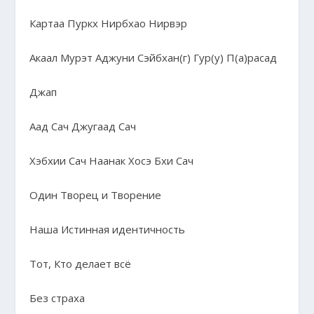
Картаа Пуркх Нирбхао Нирвэр
Акаал Мурэт Аджуни Сэйбхан(г) Гур(у) П(а)расад
Джап
Аад Сач Джугаад Сач
Хэбхии Сач Наанак Хосэ Бхи Сач
Один Творец и Творение
Наша Истинная идентичность
Тот, Кто делает всё
Без страха