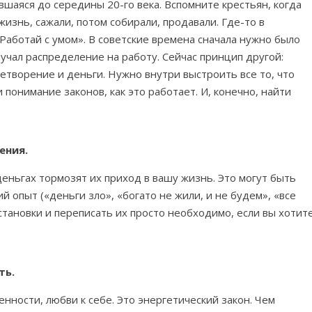
вшаяся до середины 20-го века. Вспомните крестьян, когда
изнь, сажали, потом собирали, продавали. Где-то в
«Работай с умом». В советские времена сначала нужно было
лучал распределение на работу. Сейчас принцип другой:
летворение и деньги. Нужно внутри выстроить все то, что
 понимание законов, как это работает. И, конечно, найти
ения.
еньгах тормозят их приход в вашу жизнь. Это могут быть
й опыт («деньги зло», «богато не жили, и не будем», «все
становки и переписать их просто необходимо, если вы хотит
ть.
нности, любви к себе. Это энергетический закон. Чем