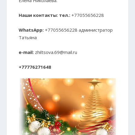
Елена Николаева.
Наши контакты:
тел.:
+77055656228
WhatsApp:
+77055656228 администратор
Татьяна
e-mail:
zhiltsova.69@mail.ru
+77776271648